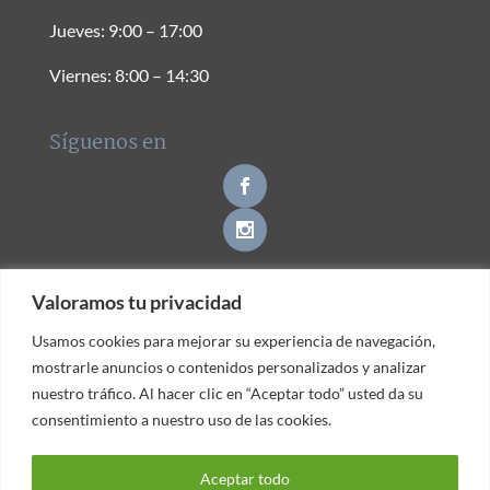
Jueves: 9:00 – 17:00
Viernes: 8:00 – 14:30
Síguenos en
Valoramos tu privacidad
Valoramos tu privacidad
Contacto
Usamos cookies para mejorar su experiencia de navegación,
Usamos cookies para mejorar su experiencia de navegación,
mostrarle anuncios o contenidos personalizados y analizar
mostrarle anuncios o contenidos personalizados y analizar
nuestro tráfico. Al hacer clic en “Aceptar todo” usted da su
nuestro tráfico. Al hacer clic en “Aceptar todo” usted da su
consentimiento a nuestro uso de las cookies.
consentimiento a nuestro uso de las cookies.
© Clínica Dental Gava -
|
Política de Privacidad
Aviso
Aceptar todo
Aceptar todo
|
Legal
Política de Cookies