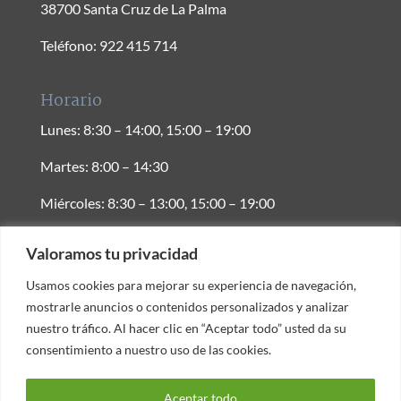
38700 Santa Cruz de La Palma
Teléfono: 922 415 714
Horario
Lunes: 8:30 – 14:00, 15:00 – 19:00
Martes: 8:00 – 14:30
Miércoles: 8:30 – 13:00, 15:00 – 19:00
Jueves: 9:00 – 17:00
Valoramos tu privacidad
Valoramos tu privacidad
Viernes: 8:00 – 14:30
Usamos cookies para mejorar su experiencia de navegación,
Usamos cookies para mejorar su experiencia de navegación,
mostrarle anuncios o contenidos personalizados y analizar
mostrarle anuncios o contenidos personalizados y analizar
Síguenos en
nuestro tráfico. Al hacer clic en “Aceptar todo” usted da su
nuestro tráfico. Al hacer clic en “Aceptar todo” usted da su
consentimiento a nuestro uso de las cookies.
consentimiento a nuestro uso de las cookies.
Aceptar todo
Aceptar todo