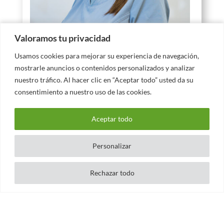
Valoramos tu privacidad
Valoramos tu privacidad
Usamos cookies para mejorar su experiencia de navegación,
Usamos cookies para mejorar su experiencia de navegación,
mostrarle anuncios o contenidos personalizados y analizar
mostrarle anuncios o contenidos personalizados y analizar
nuestro tráfico. Al hacer clic en “Aceptar todo” usted da su
nuestro tráfico. Al hacer clic en “Aceptar todo” usted da su
consentimiento a nuestro uso de las cookies.
consentimiento a nuestro uso de las cookies.
Tania García
Aceptar todo
Aceptar todo
HIGIENISTA
Personalizar
Personalizar
Rechazar todo
Rechazar todo