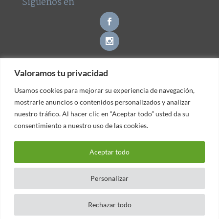
Síguenos en
Valoramos tu privacidad
Valoramos tu privacidad
Contacto
Usamos cookies para mejorar su experiencia de navegación,
Usamos cookies para mejorar su experiencia de navegación,
mostrarle anuncios o contenidos personalizados y analizar
mostrarle anuncios o contenidos personalizados y analizar
nuestro tráfico. Al hacer clic en “Aceptar todo” usted da su
nuestro tráfico. Al hacer clic en “Aceptar todo” usted da su
consentimiento a nuestro uso de las cookies.
consentimiento a nuestro uso de las cookies.
© Clínica Dental Gava -
|
Política de Privacidad
Aviso
Aceptar todo
Aceptar todo
|
Legal
Política de Cookies
Personalizar
Personalizar
Rechazar todo
Rechazar todo