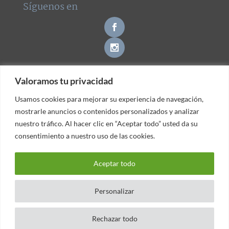
Síguenos en
Valoramos tu privacidad
Valoramos tu privacidad
Contacto
Usamos cookies para mejorar su experiencia de navegación,
Usamos cookies para mejorar su experiencia de navegación,
mostrarle anuncios o contenidos personalizados y analizar
mostrarle anuncios o contenidos personalizados y analizar
nuestro tráfico. Al hacer clic en “Aceptar todo” usted da su
nuestro tráfico. Al hacer clic en “Aceptar todo” usted da su
consentimiento a nuestro uso de las cookies.
consentimiento a nuestro uso de las cookies.
© Clínica Dental Gava -
|
Política de Privacidad
Aviso
Aceptar todo
Aceptar todo
|
Legal
Política de Cookies
Personalizar
Personalizar
Rechazar todo
Rechazar todo