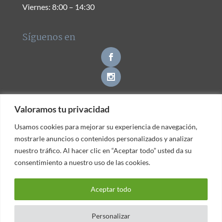
Viernes: 8:00 – 14:30
Síguenos en
Valoramos tu privacidad
Valoramos tu privacidad
Contacto
Usamos cookies para mejorar su experiencia de navegación,
Usamos cookies para mejorar su experiencia de navegación,
mostrarle anuncios o contenidos personalizados y analizar
mostrarle anuncios o contenidos personalizados y analizar
nuestro tráfico. Al hacer clic en “Aceptar todo” usted da su
nuestro tráfico. Al hacer clic en “Aceptar todo” usted da su
consentimiento a nuestro uso de las cookies.
consentimiento a nuestro uso de las cookies.
© Clínica Dental Gava -
|
Política de Privacidad
Aviso
Aceptar todo
Aceptar todo
|
Legal
Política de Cookies
Personalizar
Personalizar