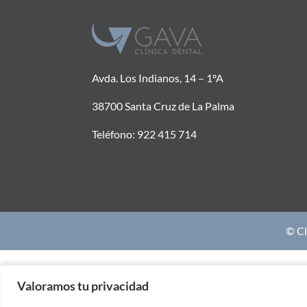
Avda. Los Indianos, 14 – 1ºA
38700 Santa Cruz de La Palma
Teléfono: 922 415 714
© Cl
Valoramos tu privacidad
Valoramos tu privacidad