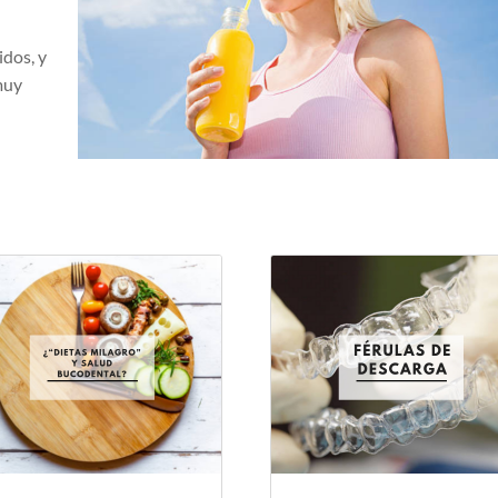
idos, y
muy