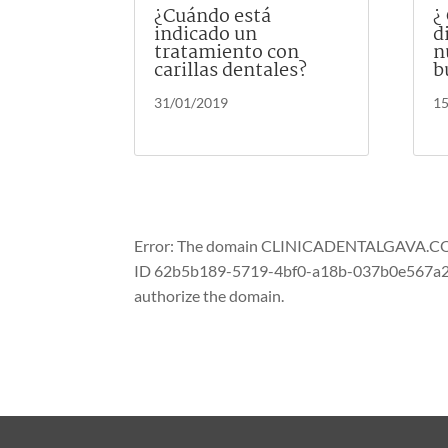
¿Cuándo está
¿
indicado un
d
tratamiento con
n
carillas dentales?
b
31/01/2019
15
Error: The domain CLINICADENTALGAVA.COM i
ID 62b5b189-5719-4bf0-a18b-037b0e567a27. 
authorize the domain.