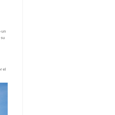
o un
 su
a
r el