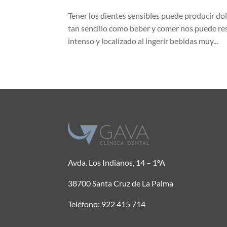
Tener los dientes sensibles puede producir dol
tan sencillo como beber y comer nos puede res
intenso y localizado al ingerir bebidas muy...
Avda. Los Indianos, 14 – 1ºA
38700 Santa Cruz de La Palma
Teléfono: 922 415 714