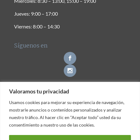
Miércoles: 8:30 – 13:00, 15:00 – 19:00
Jueves: 9:00 – 17:00
Viernes: 8:00 – 14:30
Síguenos en
Valoramos tu privacidad
Valoramos tu privacidad
Contacto
Usamos cookies para mejorar su experiencia de navegación,
Usamos cookies para mejorar su experiencia de navegación,
mostrarle anuncios o contenidos personalizados y analizar
mostrarle anuncios o contenidos personalizados y analizar
nuestro tráfico. Al hacer clic en “Aceptar todo” usted da su
nuestro tráfico. Al hacer clic en “Aceptar todo” usted da su
consentimiento a nuestro uso de las cookies.
consentimiento a nuestro uso de las cookies.
© Clínica Dental Gava -
|
Política de Privacidad
Aviso