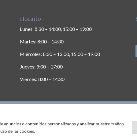
Horario
Lunes: 8:30 – 14:00, 15:00 – 19:00
Martes: 8:00 – 14:30
Miércoles: 8:30 – 13:00, 15:00 – 19:00
Jueves: 9:00 – 17:00
Viernes: 8:00 – 14:30
ínica Dental Gava -
|
|
Política de Privacidad
Aviso Legal
Política de Co
 anuncios o contenidos personalizados y analizar nuestro tráfico.
 anuncios o contenidos personalizados y analizar nuestro tráfico.
uso de las cookies.
uso de las cookies.