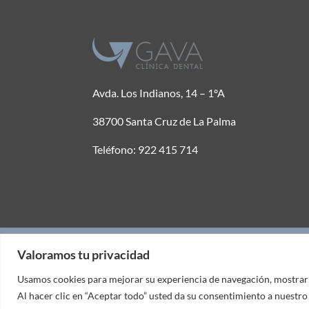
Avda. Los Indianos, 14 – 1ºA
38700 Santa Cruz de La Palma
Teléfono: 922 415 714
© Cl
Valoramos tu privacidad
Valoramos tu privacidad
Usamos cookies para mejorar su experiencia de navegación, mostrarle
Usamos cookies para mejorar su experiencia de navegación, mostrarle
Al hacer clic en “Aceptar todo” usted da su consentimiento a nuestro 
Al hacer clic en “Aceptar todo” usted da su consentimiento a nuestro 